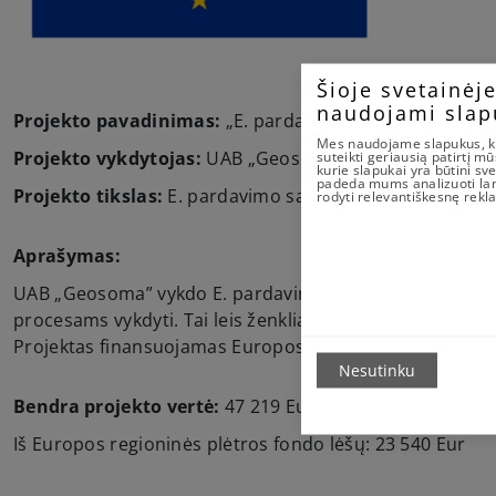
Šioje svetainėj
naudojami slap
Projekto pavadinimas:
„E. pardavimo sandorių sudary
Mes naudojame slapukus, 
Projekto vykdytojas:
UAB „Geosoma“
suteikti geriausią patirtį mū
kurie slapukai yra būtini sve
padeda mums analizuoti lank
Projekto tikslas:
E. pardavimo sandorių sudarymo spr
rodyti relevantiškesnę rekl
Aprašymas:
UAB „Geosoma” vykdo E. pardavimo sandorių sudarymo 
procesams vykdyti. Tai leis ženkliai pagerinti įmonės p
Projektas finansuojamas Europos regioninės plėtros fo
Nesutinku
Bendra projekto vertė:
47 219 Eur
Iš Europos regioninės plėtros fondo lėšų: 23 540 Eur