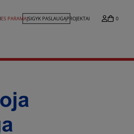
I
ES PARAMA
ĮSIGYK PASLAUGĄ
PROJEKTAI
0