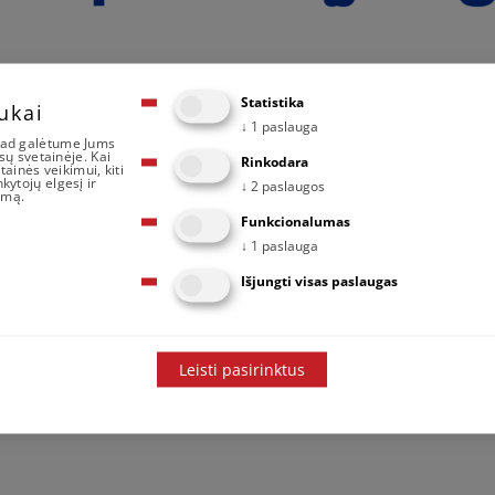
e
Statistika
ukai
mo sprendimų diegimas ir (ar) vaizdinė konfigūracija U
↓
1
paslauga
kad galėtume Jums
sų svetainėje. Kai
Rinkodara
tainės veikimui, kiti
ytojų elgesį ir
↓
2
paslaugos
endimų diegimas
amą.
Funkcionalumas
↓
1
paslauga
Išjungti visas paslaugas
sprendimų diegimo projektą. Įdiegsime savo teikiamų p
ajamų augimo potencialą.
ndo lėšomis.
Leisti pasirinktus