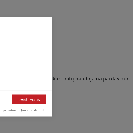
AB Geosoma“
aslaugų E. parduotuvę, kuri būtų naudojama pardavimo
Leisti visus
Sprendimas: JaunaReklama.lt